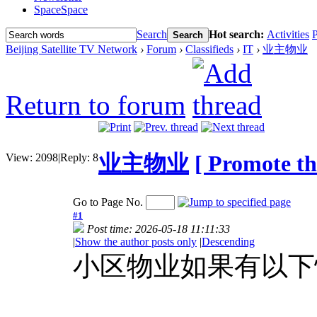
Space
Space
Search
Hot search:
Activities
P
Search
Beijing Satellite TV Network
›
Forum
›
Classifieds
›
IT
›
业主物业
Return to forum
业主物业
[ Promote thi
View:
2098
|
Reply:
8
Go to Page No.
#1
Post time: 2026-05-18 11:11:33
|
Show the author posts only
|
Descending
小区物业如果有
以下