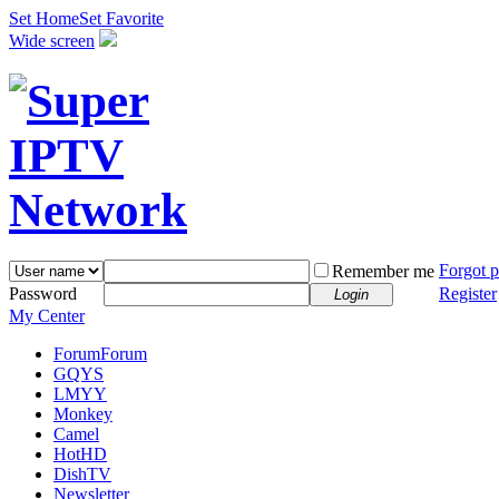
Set Home
Set Favorite
Wide screen
Forgot 
Remember me
Password
Register
Login
My Center
Forum
Forum
GQYS
LMYY
Monkey
Camel
HotHD
DishTV
Newsletter